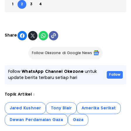
1
2
3
4
Share
Follow Okezone di Google News
Follow
WhatsApp Channel Okezone
untuk
Follow
update berita terbaru setiap hari
Topik Artikel :
Jared Kushner
Tony Blair
Amerika Serikat
Dewan Perdamaian Gaza
Gaza