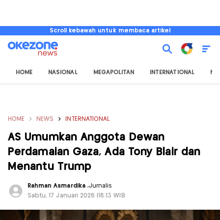
Scroll kebawah untuk membaca artikel
HOME
NASIONAL
MEGAPOLITAN
INTERNATIONAL
NU
HOME
NEWS
INTERNATIONAL
AS Umumkan Anggota Dewan
Perdamaian Gaza, Ada Tony Blair dan
Menantu Trump
Rahman Asmardika
,
Jurnalis
Sabtu, 17 Januari 2026 |18:13 WIB