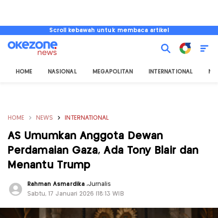
Scroll kebawah untuk membaca artikel
HOME
NASIONAL
MEGAPOLITAN
INTERNATIONAL
NU
HOME
NEWS
INTERNATIONAL
AS Umumkan Anggota Dewan
Perdamaian Gaza, Ada Tony Blair dan
Menantu Trump
Rahman Asmardika
,
Jurnalis
Sabtu, 17 Januari 2026 |18:13 WIB