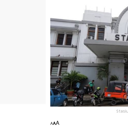
Stasi
A
A
A