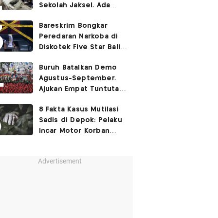
Sekolah Jaksel, Ada
Dugaan Narkoba hingga
Bareskrim Bongkar
Ruang Bunker
Peredaran Narkoba di
Diskotek Five Star Bali,
Ini Penampakannya!
Buruh Batalkan Demo
Agustus-September,
Ajukan Empat Tuntutan
ke Pemerintah
8 Fakta Kasus Mutilasi
Sadis di Depok: Pelaku
Incar Motor Korban
hingga Motif Terungkap
Advertisement