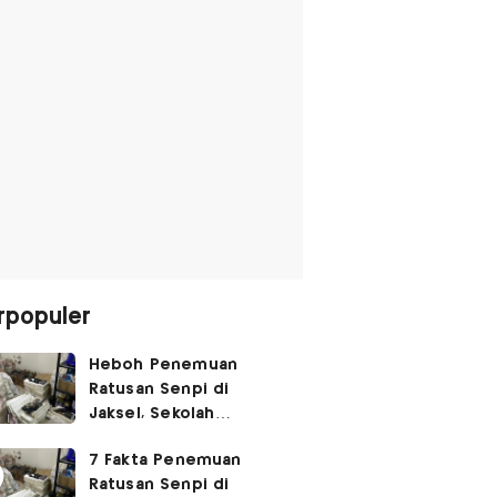
rpopuler
Heboh Penemuan
Ratusan Senpi di
Jaksel, Sekolah
Tegaskan Tak Ada
7 Fakta Penemuan
Kegiatan Eskul
Ratusan Senpi di
Menembak