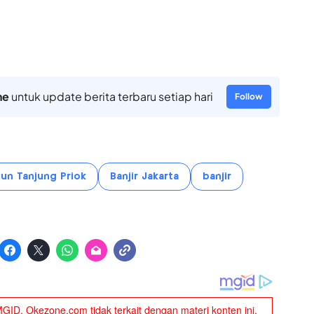
ne
untuk update berita terbaru setiap hari
Follow
iun Tanjung Priok
Banjir Jakarta
banjir