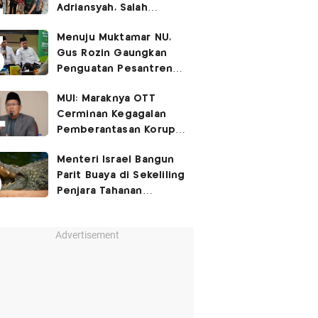
Adriansyah, Salah
Satunya Don Ritto
Menuju Muktamar NU,
Gus Rozin Gaungkan
Penguatan Pesantren
dan Ukhuwah Nahdliyah
MUI: Maraknya OTT
Cerminan Kegagalan
Pemberantasan Korupsi
Beri Efek Jera!
Menteri Israel Bangun
Parit Buaya di Sekeliling
Penjara Tahanan
Palestina
Advertisement