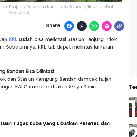
Stasiun Tanjung Priok dan Kampung Bandan (Ilustrasi/Dok
Okezone)
Share
kan
KRL
sudah bisa melintasi Stasiun Tanjung Priok
i. Sebelumnya, KRL tak dapat melintas lantaran
g Bandan Bisa Dilintasi
Priok dan Stasiun Kampung Bandan dampak hujan
terangan KAI Commuter di akun X-nya Senin
Te
tuan Tugas Kuba yang Libatkan Peretas dan