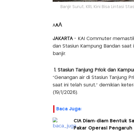
Banjir Surut, KRL Kini Bisa Lintasi 
A
A
A
JAKARTA
- KAI Commuter memasti
dan Stasiun Kampung Bandan saat in
banjir.
1. Stasiun Tanjung Priok dan Kampun
“Genangan air di Stasiun Tanjung 
saat ini telah surut," demikian ke
(19/1/2026).
Baca Juga:
CIA Diam-diam Bentuk Sa
Pakar Operasi Pengaruh