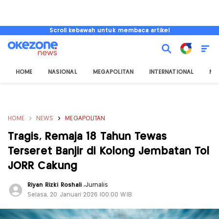
Scroll kebawah untuk membaca artikel
HOME
NASIONAL
MEGAPOLITAN
INTERNATIONAL
NU
HOME
NEWS
MEGAPOLITAN
Tragis, Remaja 18 Tahun Tewas
Terseret Banjir di Kolong Jembatan Tol
JORR Cakung
Riyan Rizki Roshali
,
Jurnalis
Selasa, 20 Januari 2026 |00:00 WIB