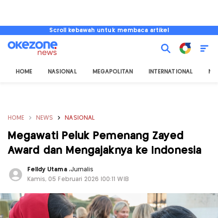
Scroll kebawah untuk membaca artikel
HOME
NASIONAL
MEGAPOLITAN
INTERNATIONAL
NU
HOME
NEWS
NASIONAL
Megawati Peluk Pemenang Zayed
Award dan Mengajaknya ke Indonesia
Felldy Utama
,
Jurnalis
Kamis, 05 Februari 2026 |00:11 WIB