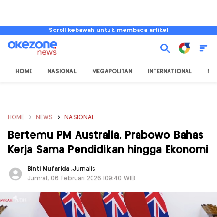
Scroll kebawah untuk membaca artikel
HOME
NASIONAL
MEGAPOLITAN
INTERNATIONAL
NU
HOME
NEWS
NASIONAL
Bertemu PM Australia, Prabowo Bahas
Kerja Sama Pendidikan hingga Ekonomi
Binti Mufarida
,
Jurnalis
Jum'at, 06 Februari 2026 |09:40 WIB