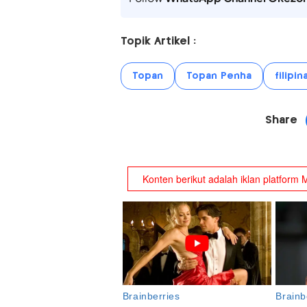
Topik Artikel :
Topan
Topan Penha
filipin
Share