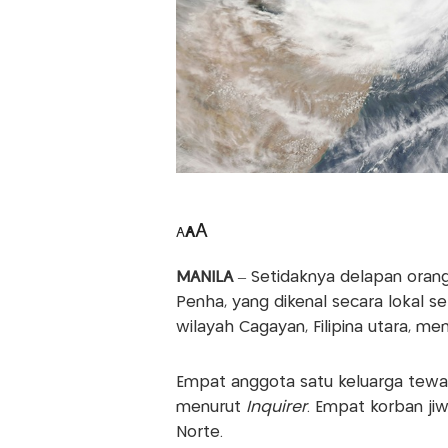
A
A
A
MANILA
– Setidaknya delapan oran
Penha, yang dikenal secara lokal s
wilayah Cagayan, Filipina utara, me
Empat anggota satu keluarga tewas
menurut
Inquirer
. Empat korban jiw
Norte.