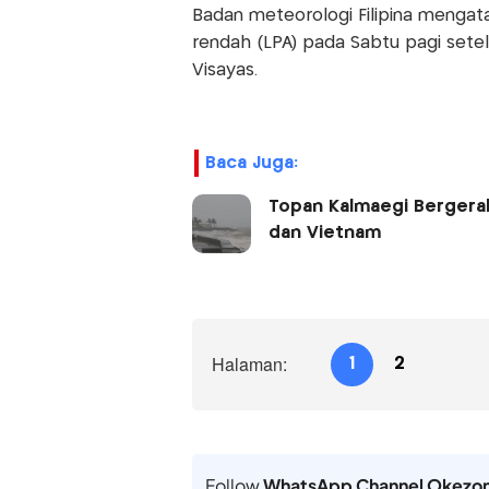
Badan meteorologi Filipina menga
rendah (LPA) pada Sabtu pagi sete
Visayas.
Baca Juga:
Topan Kalmaegi Bergerak 
dan Vietnam
Halaman:
1
2
Follow
WhatsApp Channel Okezo