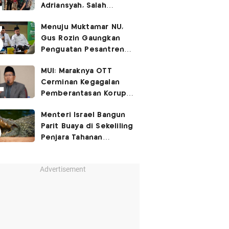
Adriansyah, Salah
Satunya Don Ritto
Menuju Muktamar NU,
Gus Rozin Gaungkan
Penguatan Pesantren
dan Ukhuwah Nahdliyah
MUI: Maraknya OTT
Cerminan Kegagalan
Pemberantasan Korupsi
Beri Efek Jera!
Menteri Israel Bangun
Parit Buaya di Sekeliling
Penjara Tahanan
Palestina
Advertisement