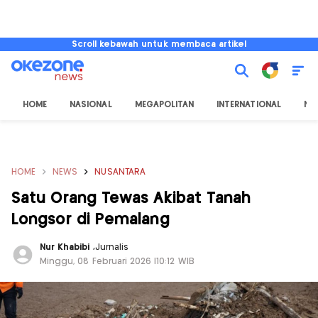
Scroll kebawah untuk membaca artikel
HOME
NASIONAL
MEGAPOLITAN
INTERNATIONAL
NU
HOME
NEWS
NUSANTARA
Satu Orang Tewas Akibat Tanah
Longsor di Pemalang
Nur Khabibi
,
Jurnalis
Minggu, 08 Februari 2026 |10:12 WIB