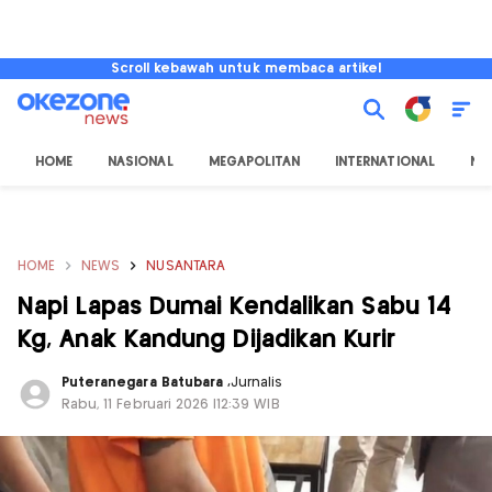
Scroll kebawah untuk membaca artikel
HOME
NASIONAL
MEGAPOLITAN
INTERNATIONAL
NU
HOME
NEWS
NUSANTARA
Napi Lapas Dumai Kendalikan Sabu 14
Kg, Anak Kandung Dijadikan Kurir
Puteranegara Batubara
,
Jurnalis
Rabu, 11 Februari 2026 |12:39 WIB