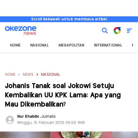
Scroll kebawah untuk membaca artikel
HOME
NASIONAL
MEGAPOLITAN
INTERNATIONAL
NU
HOME
NEWS
NASIONAL
Johanis Tanak soal Jokowi Setuju
Kembalikan UU KPK Lama: Apa yang
Mau Dikembalikan?
Nur Khabibi
,
Jurnalis
Minggu, 15 Februari 2026 |15:05 WIB