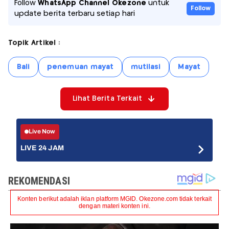
Follow
WhatsApp Channel Okezone
untuk
Follow
update berita terbaru setiap hari
Topik Artikel :
Bali
penemuan mayat
mutilasi
Mayat
Lihat Berita Terkait
Live Now
LIVE 24 JAM