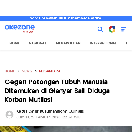
Scroll kebawah untuk membaca artikel
HOME
NASIONAL
MEGAPOLITAN
INTERNATIONAL
NU
HOME
NEWS
NUSANTARA
Geger! Potongan Tubuh Manusia
Ditemukan di Gianyar Bali, Diduga
Korban Mutilasi
Ketut Catur Kusumaningrat
,
Jurnalis
Jum'at, 27 Februari 2026 |22:34 WIB