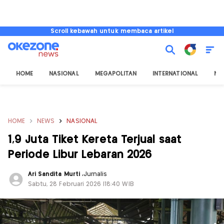
Scroll kebawah untuk membaca artikel
HOME
NASIONAL
MEGAPOLITAN
INTERNATIONAL
NU
HOME
NEWS
NASIONAL
1,9 Juta Tiket Kereta Terjual saat
Periode Libur Lebaran 2026
Ari Sandita Murti
,
Jurnalis
Sabtu, 28 Februari 2026 |18:40 WIB