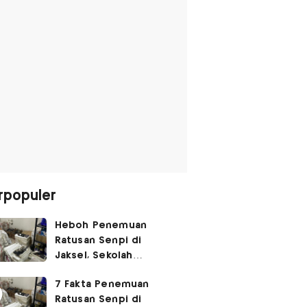
rpopuler
Heboh Penemuan
Ratusan Senpi di
Jaksel, Sekolah
Tegaskan Tak Ada
7 Fakta Penemuan
Kegiatan Eskul
Ratusan Senpi di
Menembak