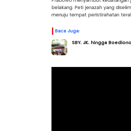
Prabowo menyambut kedatangan jena
belakang. Peti jenazah yang diseli
menuju tempat peristirahatan terak
Baca Juga:
SBY, JK, hingga Boediono