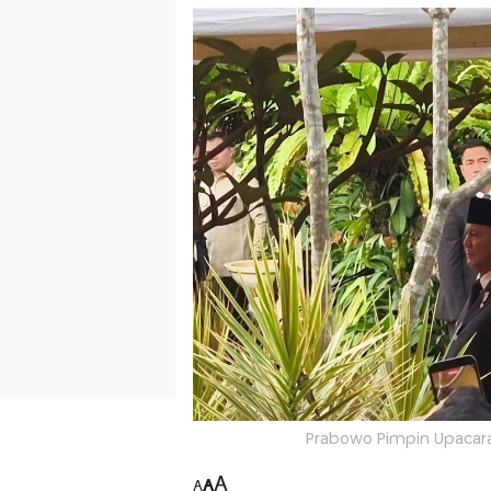
Prabowo Pimpin Upacara
A
A
A