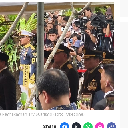
 Pemakaman Try Sutrisno (foto: Okezone)
Share