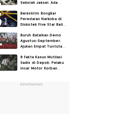
Sekolah Jaksel, Ada
Dugaan Narkoba hingga
Bareskrim Bongkar
Ruang Bunker
Peredaran Narkoba di
Diskotek Five Star Bali,
Ini Penampakannya!
Buruh Batalkan Demo
Agustus-September,
Ajukan Empat Tuntutan
ke Pemerintah
8 Fakta Kasus Mutilasi
Sadis di Depok: Pelaku
Incar Motor Korban
hingga Motif Terungkap
Advertisement