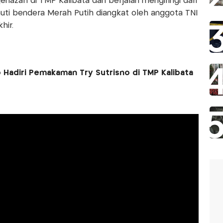
zah di TMP Kalibata dan berjalan mengiringi dari
muti bendera Merah Putih diangkat oleh anggota TNI
hir.
 Hadiri Pemakaman Try Sutrisno di TMP Kalibata