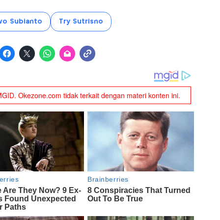
wo Subianto
Try Sutrisno