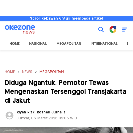
Scroll kebawah untuk membaca artikel
HOME
NASIONAL
MEGAPOLITAN
INTERNATIONAL
NU
HOME
NEWS
MEGAPOLITAN
Diduga Ngantuk, Pemotor Tewas
Mengenaskan Tersenggol Transjakarta
di Jakut
Riyan Rizki Roshali
,
Jurnalis
Jum'at, 06 Maret 2026 |15:08 WIB