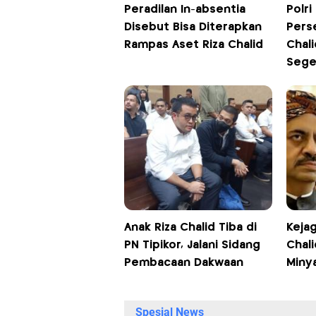
Peradilan In-absentia
Polr
Disebut Bisa Diterapkan
Pers
Rampas Aset Riza Chalid
Chali
Sege
Anak Riza Chalid Tiba di
Kejag
PN Tipikor, Jalani Sidang
Chali
Pembacaan Dakwaan
Miny