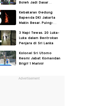
Boleh Jadi Dasar
Perbedaan Kualitas
Kebakaran Gedung
Layanan Kesehatan
Bapenda DKI Jakarta
Makin Besar, Puing-
Puing Berjatuhan
3 Napi Tewas, 20 Luka-
Luka dalam Bentrokan
Penjara di Sri Lanka
Kolonel Sri Utomo
Resmi Jabat Komandan
Brigif 1 Marinir
Advertisement