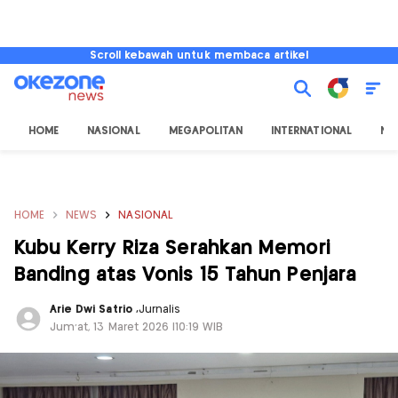
Scroll kebawah untuk membaca artikel
HOME
NASIONAL
MEGAPOLITAN
INTERNATIONAL
NU
HOME
NEWS
NASIONAL
Kubu Kerry Riza Serahkan Memori
Banding atas Vonis 15 Tahun Penjara
Arie Dwi Satrio
,
Jurnalis
Jum'at, 13 Maret 2026 |10:19 WIB