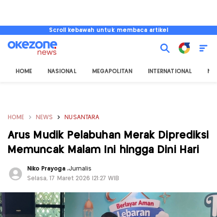
Scroll kebawah untuk membaca artikel
HOME
NASIONAL
MEGAPOLITAN
INTERNATIONAL
NU
HOME
NEWS
NUSANTARA
Arus Mudik Pelabuhan Merak Diprediksi
Memuncak Malam Ini hingga Dini Hari
Niko Prayoga
,
Jurnalis
Selasa, 17 Maret 2026 |21:27 WIB