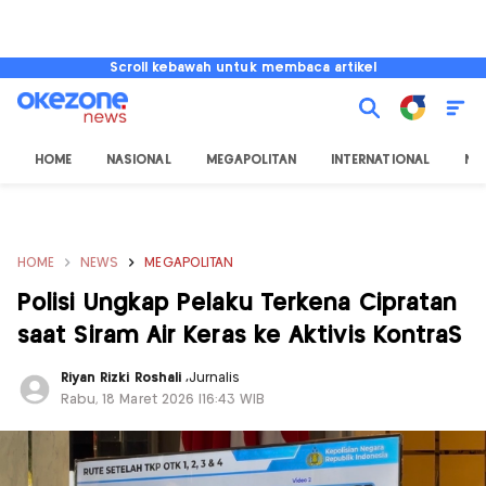
Scroll kebawah untuk membaca artikel
HOME
NASIONAL
MEGAPOLITAN
INTERNATIONAL
NU
HOME
NEWS
MEGAPOLITAN
Polisi Ungkap Pelaku Terkena Cipratan
saat Siram Air Keras ke Aktivis KontraS
Riyan Rizki Roshali
,
Jurnalis
Rabu, 18 Maret 2026 |16:43 WIB