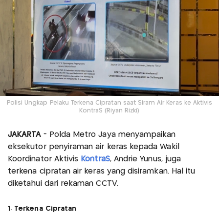
Polisi Ungkap Pelaku Terkena Cipratan saat Siram Air Keras ke Aktivis
KontraS (Riyan Rizki)
JAKARTA
- Polda Metro Jaya menyampaikan
eksekutor penyiraman air keras kepada Wakil
Koordinator Aktivis
KontraS
, Andrie Yunus, juga
terkena cipratan air keras yang disiramkan. Hal itu
diketahui dari rekaman CCTV.
1. Terkena Cipratan