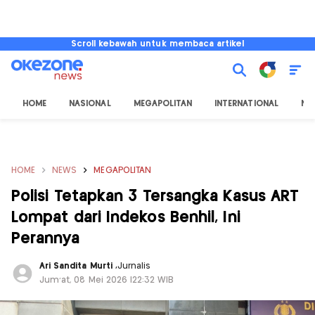
Scroll kebawah untuk membaca artikel
HOME
NASIONAL
MEGAPOLITAN
INTERNATIONAL
NU
HOME
NEWS
MEGAPOLITAN
Polisi Tetapkan 3 Tersangka Kasus ART
Lompat dari Indekos Benhil, Ini
Perannya
Ari Sandita Murti
,
Jurnalis
Jum'at, 08 Mei 2026 |22:32 WIB