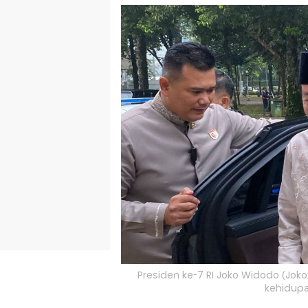
Presiden ke-7 RI Joko Widodo (Jok
kehidupa