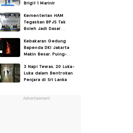
Brigif 1 Marinir
Kementerian HAM
Tegaskan BPJS Tak
Boleh Jadi Dasar
Perbedaan Kualitas
Kebakaran Gedung
Layanan Kesehatan
Bapenda DKI Jakarta
Makin Besar, Puing-
Puing Berjatuhan
3 Napi Tewas, 20 Luka-
Luka dalam Bentrokan
Penjara di Sri Lanka
Advertisement