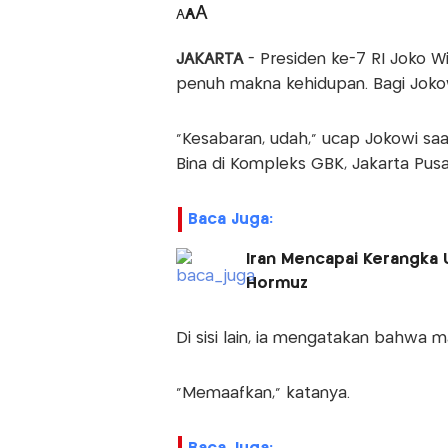
A
A
A
JAKARTA
- Presiden ke-7 RI Joko W
penuh makna kehidupan. Bagi Jokowi
“Kesabaran, udah,” ucap Jokowi saat 
Bina di Kompleks GBK, Jakarta Pusat
Baca Juga:
Iran Mencapai Kerangka
Hormuz
Di sisi lain, ia mengatakan bahwa m
“Memaafkan,” katanya.