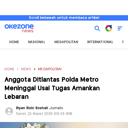
Scroll kebawah untuk membaca artikel
HOME
NASIONAL
MEGAPOLITAN
INTERNATIONAL
NU
HOME
NEWS
MEGAPOLITAN
Anggota Ditlantas Polda Metro
Meninggal Usai Tugas Amankan
Lebaran
Riyan Rizki Roshali
,
Jurnalis
Senin, 23 Maret 2026 |09:35 WIB