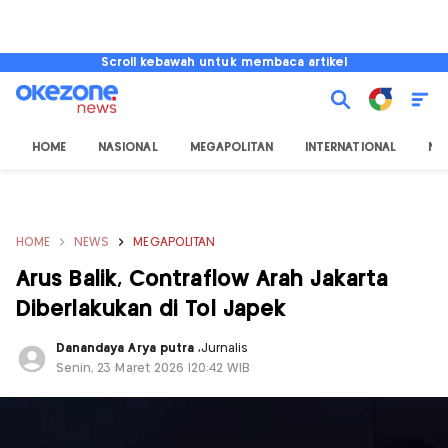
Scroll kebawah untuk membaca artikel
HOME
NASIONAL
MEGAPOLITAN
INTERNATIONAL
NU
HOME
NEWS
MEGAPOLITAN
Arus Balik, Contraflow Arah Jakarta
Diberlakukan di Tol Japek
Danandaya Arya putra
,
Jurnalis
Senin, 23 Maret 2026 |20:42 WIB