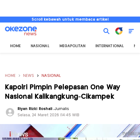
Scroll kebawah untuk membaca artikel
HOME
NASIONAL
MEGAPOLITAN
INTERNATIONAL
NU
HOME
NEWS
NASIONAL
Kapolri Pimpin Pelepasan One Way
Nasional Kalikangkung-Cikampek
Riyan Rizki Roshali
,
Jurnalis
Selasa, 24 Maret 2026 |14:45 WIB