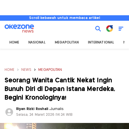
Scroll kebawah untuk membaca artikel
HOME
NASIONAL
MEGAPOLITAN
INTERNATIONAL
NU
HOME
NEWS
MEGAPOLITAN
Seorang Wanita Cantik Nekat Ingin
Bunuh Diri di Depan Istana Merdeka,
Begini Kronologinya!
Riyan Rizki Roshali
,
Jurnalis
Selasa, 24 Maret 2026 |14:24 WIB