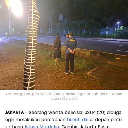
Kronologi Lengkap Wanita Cantik Nekat Ingin Bunuh Diri di Depan
Istana Merdeka
JAKARTA
- Seorang wanita berinisial JSLP (20) diduga
ingin melakukan percobaan
bunuh diri
di depan pintu
gerbang
Istana Merdeka
, Gambir, Jakarta Pusat.