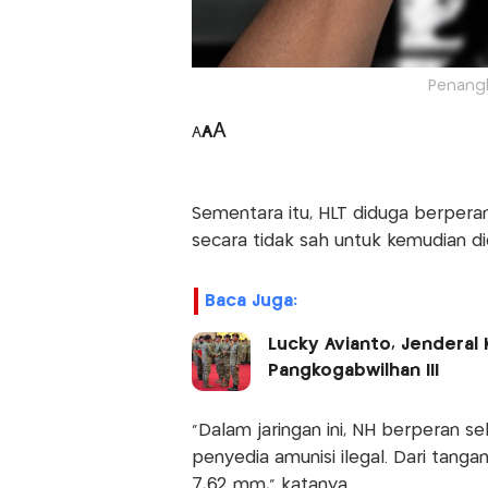
Penangk
A
A
A
Sementara itu, HLT diduga berpera
secara tidak sah untuk kemudian di
Baca Juga:
Lucky Avianto, Jendera
Pangkogabwilhan III
“Dalam jaringan ini, NH berperan s
penyedia amunisi ilegal. Dari tanga
7,62 mm,” katanya.