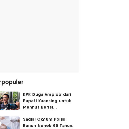
rpopuler
KPK Duga Amplop dari
Bupati Kuansing untuk
Menhut Berisi
SGD14.000,
Sadis! Oknum Polisi
Pengembaliannya
Bunuh Nenek 69 Tahun,
Belum Utuh