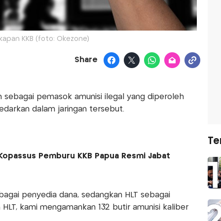
apan KKB (foto: Okezone)
Share
n sebagai pemasok amunisi ilegal yang diperoleh
edarkan dalam jaringan tersebut.
Te
l Kopassus Pemburu KKB Papua Resmi Jabat
ebagai penyedia dana, sedangkan HLT sebagai
n HLT, kami mengamankan 132 butir amunisi kaliber