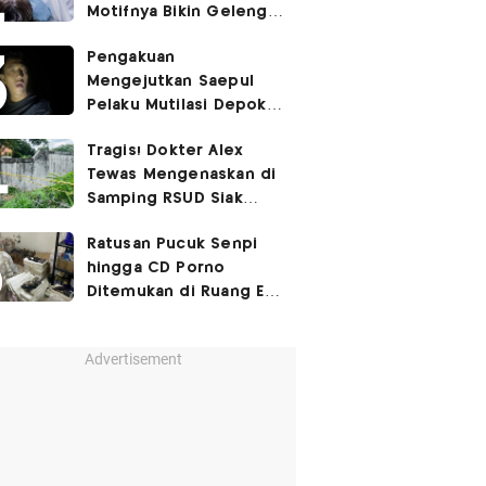
Motifnya Bikin Geleng
Kepala
Pengakuan
Mengejutkan Saepul
Pelaku Mutilasi Depok:
Murka Digerayangi
Tragis! Dokter Alex
Korban di Kontrakan
Tewas Mengenaskan di
Samping RSUD Siak
Akibat Suntikan
Ratusan Pucuk Senpi
Rocuronium
hingga CD Porno
Ditemukan di Ruang Eks
Ketua Yayasan Sekolah
Advertisement