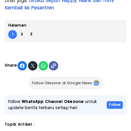
Lihat juga:
Ustadz Sepuh Happy, Faank dan Tomi
Kembali ke Pesantren
Halaman:
1
2
3
Share
Follow Okezone di Google News
Follow
WhatsApp Channel Okezone
untuk
Follow
update berita terbaru setiap hari
Topik Artikel :