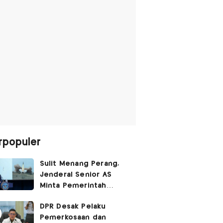
rpopuler
Sulit Menang Perang,
Jenderal Senior AS
Minta Pemerintah
Trump Cari Jalan Damai
DPR Desak Pelaku
Lawan Iran
Pemerkosaan dan