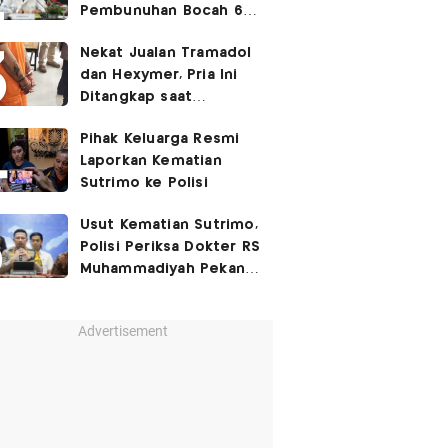
Pembunuhan Bocah 6
Tahun di Tapsel
Nekat Jualan Tramadol
Dihukum Seumur Hidup
dan Hexymer, Pria Ini
Ditangkap saat
Transaksi di Parkiran
Pihak Keluarga Resmi
Laporkan Kematian
Sutrimo ke Polisi
Usut Kematian Sutrimo,
Polisi Periksa Dokter RS
Muhammadiyah Pekan
Depan
Advertisement