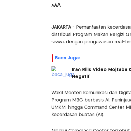
A
A
A
JAKARTA
- Pemanfaatan kecerdasan
distribusi Program Makan Bergizi G
siswa, dengan pengawasan real-tim
Baca Juga:
Iran Rilis Video Mojtaba
Negatif
Wakil Menteri Komunikasi dan Digita
Program MBG berbasis AI. Peninjaua
UMKM, hingga Command Center MB
kecerdasan buatan (AI).
Melalui Command Center tersebut,