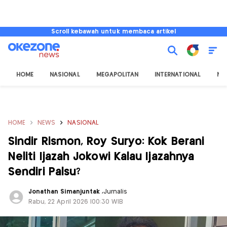
Scroll kebawah untuk membaca artikel
HOME
NASIONAL
MEGAPOLITAN
INTERNATIONAL
NU
HOME
NEWS
NASIONAL
Sindir Rismon, Roy Suryo: Kok Berani
Neliti Ijazah Jokowi Kalau Ijazahnya
Sendiri Palsu?
Jonathan Simanjuntak
,
Jurnalis
Rabu, 22 April 2026 |00:30 WIB