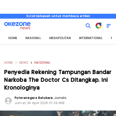
Scroll kebawah untuk membaca artikel
HOME
NASIONAL
MEGAPOLITAN
INTERNATIONAL
NU
HOME
NEWS
NASIONAL
Penyedia Rekening Tampungan Bandar
Narkoba The Doctor Cs Ditangkap, Ini
Kronologinya
Puteranegara Batubara
,
Jurnalis
Jum'at, 24 April 2026 |17:39 WIB