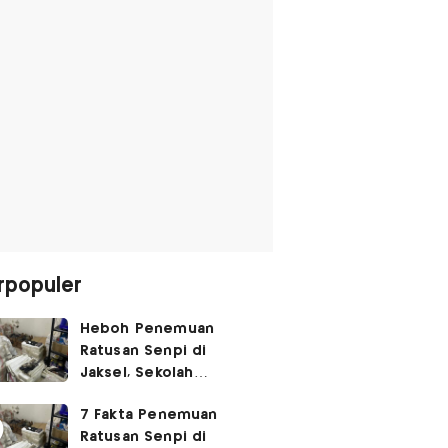
rpopuler
Heboh Penemuan
Ratusan Senpi di
Jaksel, Sekolah
Tegaskan Tak Ada
7 Fakta Penemuan
Kegiatan Eskul
Ratusan Senpi di
Menembak