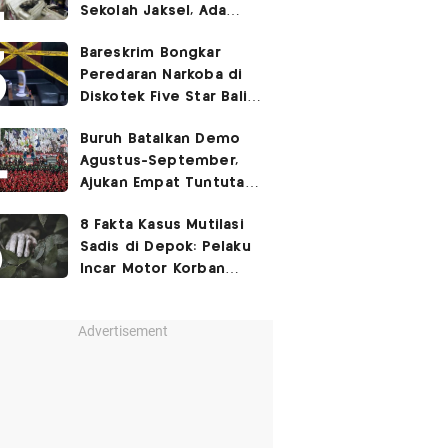
Sekolah Jaksel, Ada
Dugaan Narkoba hingga
Bareskrim Bongkar
Ruang Bunker
Peredaran Narkoba di
Diskotek Five Star Bali,
Ini Penampakannya!
Buruh Batalkan Demo
Agustus-September,
Ajukan Empat Tuntutan
ke Pemerintah
8 Fakta Kasus Mutilasi
Sadis di Depok: Pelaku
Incar Motor Korban
hingga Motif Terungkap
Advertisement