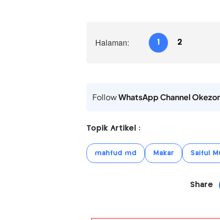
Halaman:
1
2
Follow
WhatsApp Channel Okezo
Topik Artikel :
mahfud md
Makar
Saiful M
Share