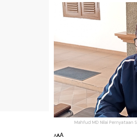
Mahfud MD Nilai Pernyataan S
A
A
A