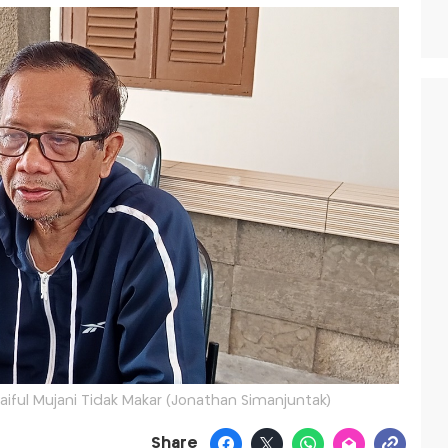
aiful Mujani Tidak Makar (Jonathan Simanjuntak)
Share