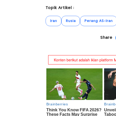
Topik Artikel :
Iran
Rusia
Perang AS-Iran
Share