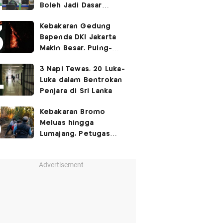
Boleh Jadi Dasar
Perbedaan Kualitas
Kebakaran Gedung
Layanan Kesehatan
Bapenda DKI Jakarta
Makin Besar, Puing-
Puing Berjatuhan
3 Napi Tewas, 20 Luka-
Luka dalam Bentrokan
Penjara di Sri Lanka
Kebakaran Bromo
Meluas hingga
Lumajang, Petugas
Gabungan Buat Sekat
Api
Advertisement