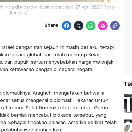
i tiba di Moskow, Rusia pada Senin, 27 April 2026. (Foto:
Reuters)
Share
srael dengan Iran sejauh ini masih berlaku, tetapi
kan secara global. Iran telah menutup Selat
s, dan pupuk, serta menyebabkan harga melonjak,
kan kerawanan pangan di negara-negara
Te
diplomatiknya, Araghchi mengatakan bahwa ia
nar serius mengenai diplomasi". Tekanan untuk
kat karena Selat Hormuz tetap tertutup. Garda
idak berniat mencabut blokade tersebut, yang
a. Sebagai tindakan balasan, Amerika Serikat telah
pelabuhan-pelabuhan Iran.