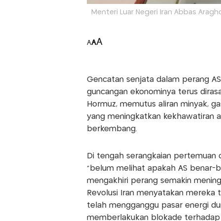
Menteri Luar Negeri Iran Abbas Araghch
A
A
A
Gencatan senjata dalam perang AS-I
guncangan ekonominya terus dirasa
Hormuz, memutus aliran minyak, ga
yang meningkatkan kekhawatiran a
berkembang.
Di tengah serangkaian pertemuan 
"belum melihat apakah AS benar-be
mengakhiri perang semakin mening
Revolusi Iran menyatakan mereka t
telah mengganggu pasar energi duni
memberlakukan blokade terhadap 