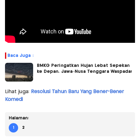
Baca Juga :
BMKG Peringatkan Hujan Lebat Sepekan
ke Depan, Jawa–Nusa Tenggara Waspada!
Lihat juga:
Resolusi Tahun Baru Yang Bener-Bener
Komedi
Halaman:
1
2