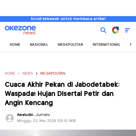
Scroll kebawah untuk membaca artikel
HOME
NASIONAL
MEGAPOLITAN
INTERNATIONAL
NU
HOME
NEWS
MEGAPOLITAN
Cuaca Akhir Pekan di Jabodetabek:
Waspada! Hujan Disertai Petir dan
Angin Kencang
Awaludin
,
Jurnalis
Minggu, 03 Mei 2026 |05:10 WIB