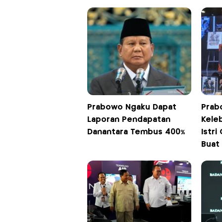
Prabowo Ngaku Dapat
Prab
Laporan Pendapatan
Keleb
Danantara Tembus 400%
Istri
Buat