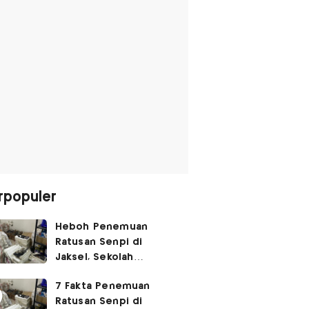
rpopuler
Heboh Penemuan
Ratusan Senpi di
Jaksel, Sekolah
Tegaskan Tak Ada
7 Fakta Penemuan
Kegiatan Eskul
Ratusan Senpi di
Menembak