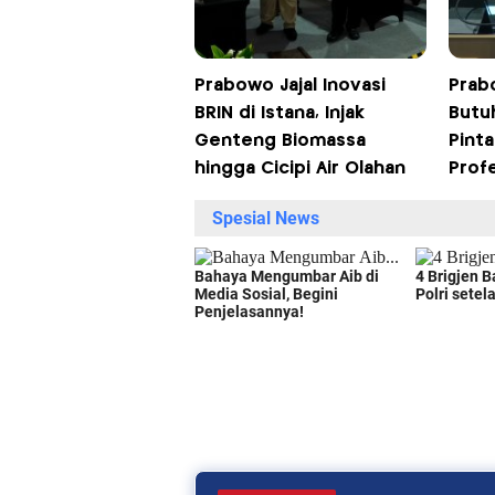
Prabowo Jajal Inovasi
Prab
BRIN di Istana, Injak
Butu
Genteng Biomassa
Pinta
hingga Cicipi Air Olahan
Prof