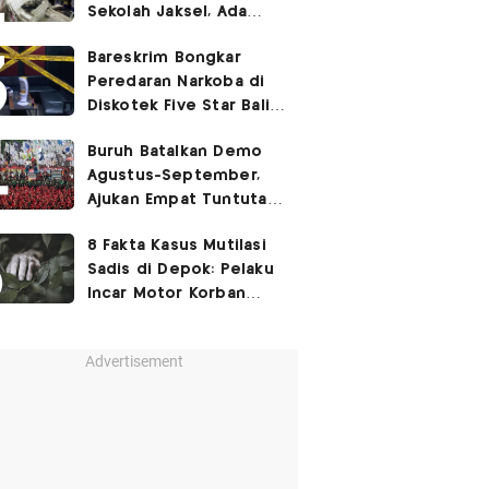
Sekolah Jaksel, Ada
Dugaan Narkoba hingga
Bareskrim Bongkar
Ruang Bunker
Peredaran Narkoba di
Diskotek Five Star Bali,
Ini Penampakannya!
Buruh Batalkan Demo
Agustus-September,
Ajukan Empat Tuntutan
ke Pemerintah
8 Fakta Kasus Mutilasi
Sadis di Depok: Pelaku
Incar Motor Korban
hingga Motif Terungkap
Advertisement