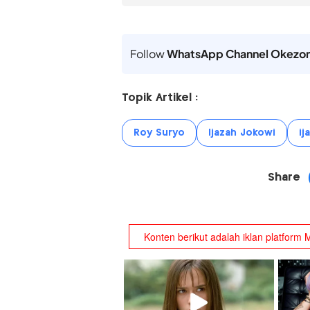
Follow
WhatsApp Channel Okezo
Topik Artikel :
Roy Suryo
Ijazah Jokowi
ij
Share