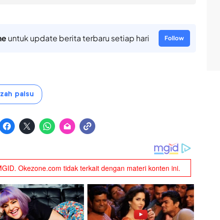
ne
untuk update berita terbaru setiap hari
Follow
azah palsu