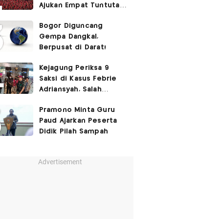
Ajukan Empat Tuntutan
ke Pemerintah
Bogor Diguncang
Gempa Dangkal,
Berpusat di Darat!
Kejagung Periksa 9
Saksi di Kasus Febrie
Adriansyah, Salah
Satunya Don Ritto
Pramono Minta Guru
Paud Ajarkan Peserta
Didik Pilah Sampah
Advertisement