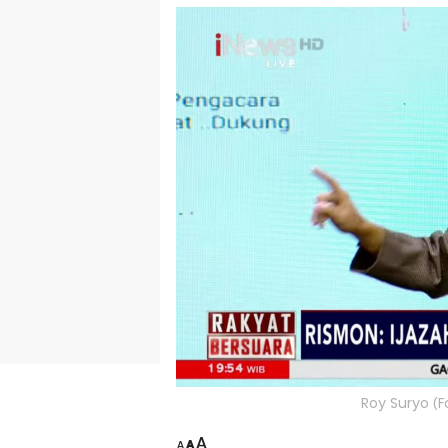
Roy Suryo (F
A
A
A