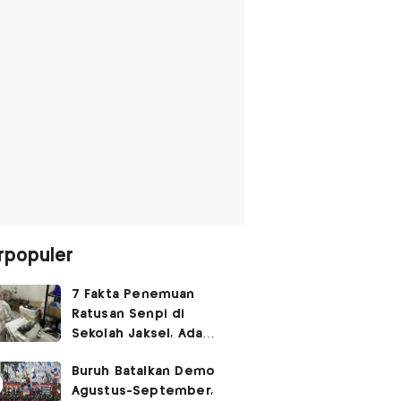
rpopuler
7 Fakta Penemuan
Ratusan Senpi di
Sekolah Jaksel, Ada
Dugaan Narkoba hingga
Buruh Batalkan Demo
Ruang Bunker
Agustus-September,