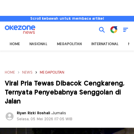
Scroll kebawah untuk membaca artikel
HOME
NASIONAL
MEGAPOLITAN
INTERNATIONAL
NU
HOME
NEWS
MEGAPOLITAN
Viral Pria Tewas Dibacok Cengkareng,
Ternyata Penyebabnya Senggolan di
Jalan
Riyan Rizki Roshali
,
Jurnalis
Selasa, 05 Mei 2026 |17:05 WIB