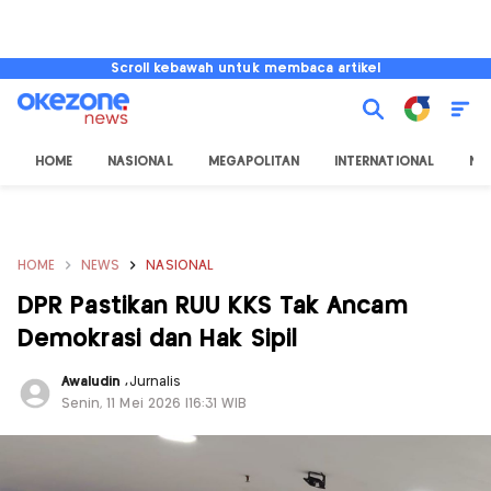
Scroll kebawah untuk membaca artikel
HOME
NASIONAL
MEGAPOLITAN
INTERNATIONAL
NU
HOME
NEWS
NASIONAL
DPR Pastikan RUU KKS Tak Ancam
Demokrasi dan Hak Sipil
Awaludin
,
Jurnalis
Senin, 11 Mei 2026 |16:31 WIB