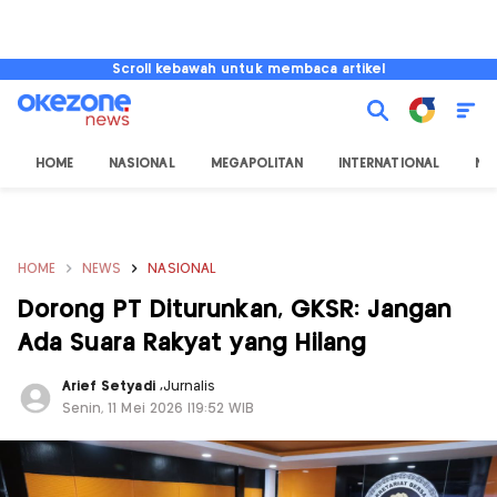
Scroll kebawah untuk membaca artikel
HOME
NASIONAL
MEGAPOLITAN
INTERNATIONAL
NU
HOME
NEWS
NASIONAL
Dorong PT Diturunkan, GKSR: Jangan
Ada Suara Rakyat yang Hilang
Arief Setyadi
,
Jurnalis
Senin, 11 Mei 2026 |19:52 WIB