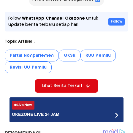
Follow
WhatsApp Channel Okezone
untuk
Follow
update berita terbaru setiap hari
Topik Artikel :
Partai Nonparlemen
GKSR
RUU Pemilu
Revisi UU Pemilu
Lihat Berita Terkait
Live Now
OKEZONE LIVE 24 JAM