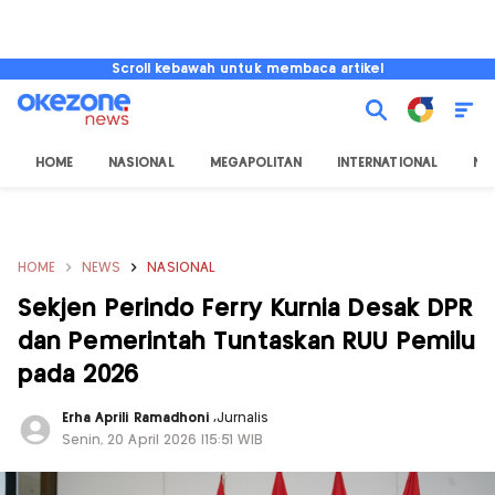
Scroll kebawah untuk membaca artikel
HOME
NASIONAL
MEGAPOLITAN
INTERNATIONAL
NU
HOME
NEWS
NASIONAL
Sekjen Perindo Ferry Kurnia Desak DPR
dan Pemerintah Tuntaskan RUU Pemilu
pada 2026
Erha Aprili Ramadhoni
,
Jurnalis
Senin, 20 April 2026 |15:51 WIB