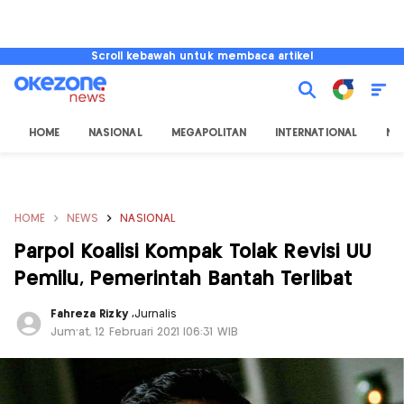
Scroll kebawah untuk membaca artikel
HOME
NASIONAL
MEGAPOLITAN
INTERNATIONAL
NU
HOME
NEWS
NASIONAL
Parpol Koalisi Kompak Tolak Revisi UU
Pemilu, Pemerintah Bantah Terlibat
Fahreza Rizky
,
Jurnalis
Jum'at, 12 Februari 2021 |06:31 WIB