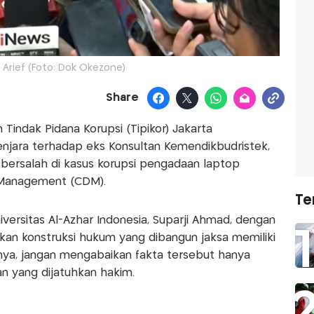
 Arief (Foto: Dok Okezone)
Share
 Tindak Pidana Korupsi (Tipikor) Jakarta
njara terhadap eks Konsultan Kemendikbudristek,
ti bersalah di kasus korupsi pengadaan laptop
Management (CDM).
Te
ersitas Al-Azhar Indonesia, Suparji Ahmad, dengan
an konstruksi hukum yang dibangun jaksa memiliki
nya, jangan mengabaikan fakta tersebut hanya
 yang dijatuhkan hakim.