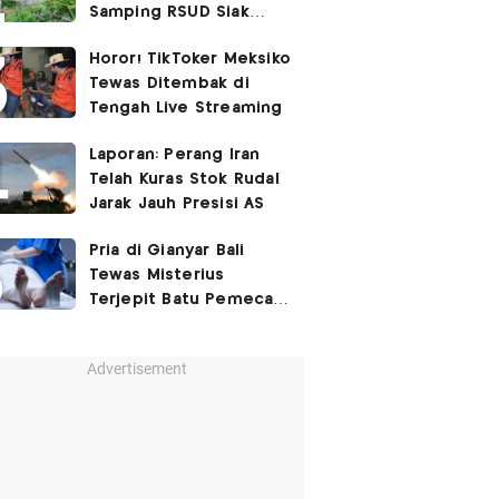
Samping RSUD Siak
Akibat Suntikan
Horor! TikToker Meksiko
Rocuronium
Tewas Ditembak di
Tengah Live Streaming
Laporan: Perang Iran
Telah Kuras Stok Rudal
Jarak Jauh Presisi AS
Pria di Gianyar Bali
Tewas Misterius
Terjepit Batu Pemecah
Ombak
Advertisement