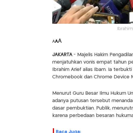
Ibrahim
A
A
A
JAKARTA
- Majelis Hakim Pengadilan
menjatuhkan vonis empat tahun pe
Ibrahim Arief alias Ibam. Ia terbuk
Chromebook dan Chrome Device 
Menurut Guru Besar Ilmu Hukum Univ
adanya putusan tersebut menandak
dasar pembuktian. Publik, menurut
karena perbedaan besaran hukuman
Baca Juga: