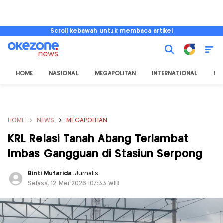
Scroll kebawah untuk membaca artikel
HOME
NASIONAL
MEGAPOLITAN
INTERNATIONAL
NU
HOME
NEWS
MEGAPOLITAN
KRL Relasi Tanah Abang Terlambat
Imbas Gangguan di Stasiun Serpong
Binti Mufarida
,
Jurnalis
Selasa, 12 Mei 2026 |07:33 WIB