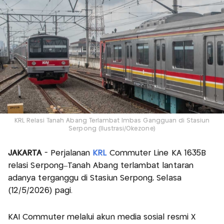
KRL Relasi Tanah Abang Terlambat Imbas Gangguan di Stasiun
Serpong (Ilustrasi/Okezone)
JAKARTA
- Perjalanan
KRL
Commuter Line KA 1635B
relasi Serpong–Tanah Abang terlambat lantaran
adanya terganggu di Stasiun Serpong, Selasa
(12/5/2026) pagi.
KAI Commuter melalui akun media sosial resmi X