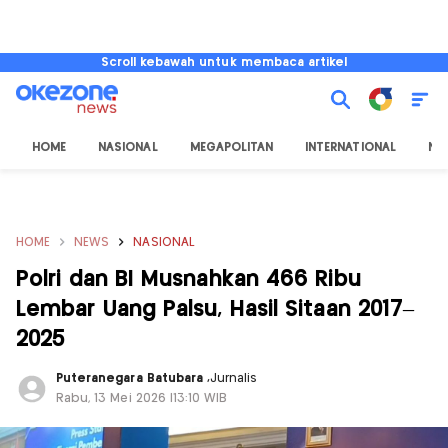
Scroll kebawah untuk membaca artikel
HOME
NASIONAL
MEGAPOLITAN
INTERNATIONAL
NU
HOME
NEWS
NASIONAL
Polri dan BI Musnahkan 466 Ribu
Lembar Uang Palsu, Hasil Sitaan 2017–
2025
Puteranegara Batubara
,
Jurnalis
Rabu, 13 Mei 2026 |13:10 WIB