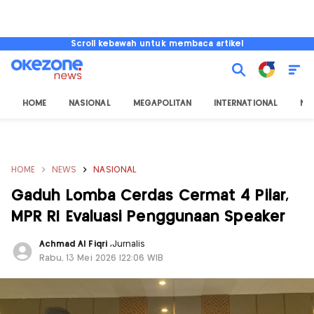
Scroll kebawah untuk membaca artikel
HOME
NASIONAL
MEGAPOLITAN
INTERNATIONAL
NU
HOME
NEWS
NASIONAL
Gaduh Lomba Cerdas Cermat 4 Pilar,
MPR RI Evaluasi Penggunaan Speaker
Achmad Al Fiqri
,
Jurnalis
Rabu, 13 Mei 2026 |22:06 WIB