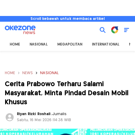
Scroll kebawah untuk membaca artikel
HOME
NASIONAL
MEGAPOLITAN
INTERNATIONAL
NU
HOME
NEWS
NASIONAL
Cerita Prabowo Terharu Salami
Masyarakat, Minta Pindad Desain Mobil
Khusus
Riyan Rizki Roshali
,
Jurnalis
Sabtu, 16 Mei 2026 |14:38 WIB