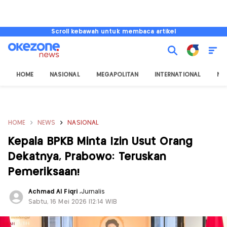
Scroll kebawah untuk membaca artikel
HOME
NASIONAL
MEGAPOLITAN
INTERNATIONAL
NU
HOME
NEWS
NASIONAL
Kepala BPKB Minta Izin Usut Orang
Dekatnya, Prabowo: Teruskan
Pemeriksaan!
Achmad Al Fiqri
,
Jurnalis
Sabtu, 16 Mei 2026 |12:14 WIB