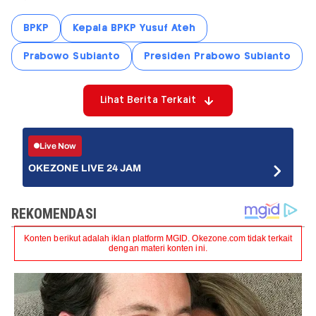
BPKP
Kepala BPKP Yusuf Ateh
Prabowo Subianto
Presiden Prabowo Subianto
Lihat Berita Terkait
Live Now
OKEZONE LIVE 24 JAM