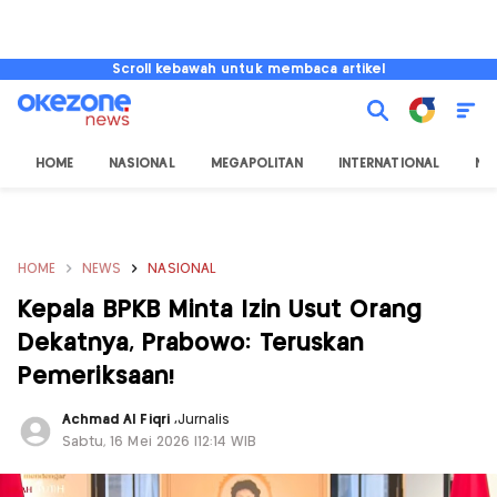
Scroll kebawah untuk membaca artikel
HOME
NASIONAL
MEGAPOLITAN
INTERNATIONAL
NU
HOME
NEWS
NASIONAL
Kepala BPKB Minta Izin Usut Orang
Dekatnya, Prabowo: Teruskan
Pemeriksaan!
Achmad Al Fiqri
,
Jurnalis
Sabtu, 16 Mei 2026 |12:14 WIB