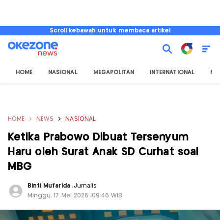
Scroll kebawah untuk membaca artikel
HOME
NASIONAL
MEGAPOLITAN
INTERNATIONAL
NU
HOME
NEWS
NASIONAL
Ketika Prabowo Dibuat Tersenyum
Haru oleh Surat Anak SD Curhat soal
MBG
Binti Mufarida
,
Jurnalis
Minggu, 17 Mei 2026 |09:46 WIB