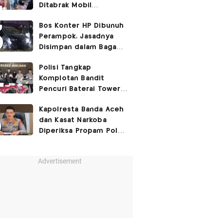
Ditabrak Mobil
Kapolsek
Bos Konter HP Dibunuh
Perampok, Jasadnya
Disimpan dalam Bagasi
Honda Jazz
Polisi Tangkap
Komplotan Bandit
Pencuri Baterai Tower,
Kerugian Capai Rp432
Kapolresta Banda Aceh
Juta
dan Kasat Narkoba
Diperiksa Propam Polri,
Ada Apa?
Advertisement