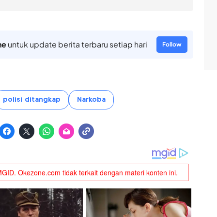
ne
untuk update berita terbaru setiap hari
Follow
polisi ditangkap
Narkoba