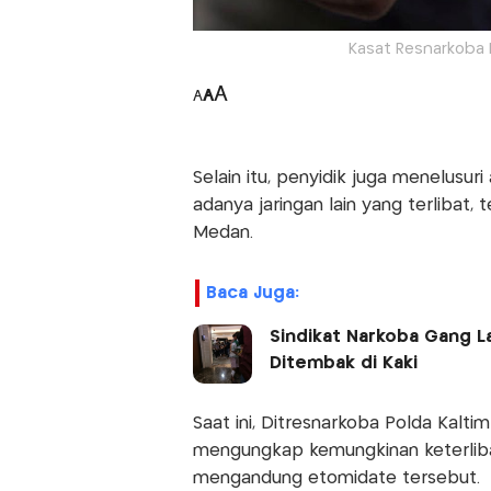
Kasat Resnarkoba P
A
A
A
Selain itu, penyidik juga menelusu
adanya jaringan lain yang terlibat,
Medan.
Baca Juga:
Sindikat Narkoba Gang L
Ditembak di Kaki
Saat ini, Ditresnarkoba Polda Kal
mengungkap kemungkinan keterlibata
mengandung etomidate tersebut.