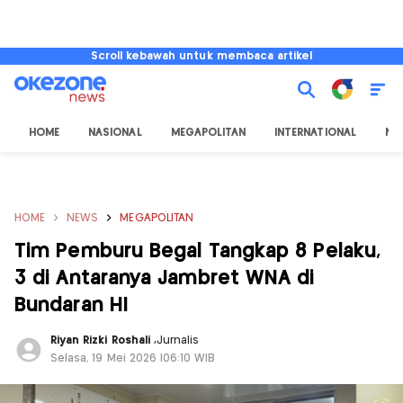
Scroll kebawah untuk membaca artikel
HOME
NASIONAL
MEGAPOLITAN
INTERNATIONAL
NU
HOME
NEWS
MEGAPOLITAN
Tim Pemburu Begal Tangkap 8 Pelaku,
3 di Antaranya Jambret WNA di
Bundaran HI
Riyan Rizki Roshali
,
Jurnalis
Selasa, 19 Mei 2026 |06:10 WIB